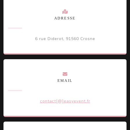
ADRESSE
6 rue Diderot, 91560 Crosne
EMAIL
contact[@]easyevent.fr