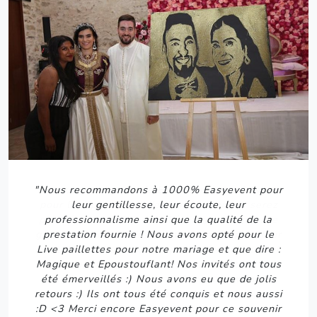
"Je vous recommande Easyevent sans hésiter
pour leur prestation de qualité, vous ne serez
Previous
Next
pas déçus ! J'ai fait appel à Easyevent pour le
gâteau d'anniversaire de mon père et pour leur
photobooth. Ils sont très professionnels et ont
répondu à toutes nos attentes. Le gâteau fait
sur mesure était de qualité, visuellement et
gustativement [...]. Le photobooth avec son
filtre personnalisé nous a permis de garder de